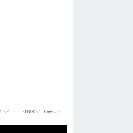
Miss Phoebe –
EPISODE 4
:
L’obscure