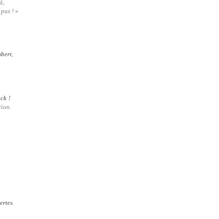
à,
 pas !
»
mbert
,
ck !
tion.
ertes
.