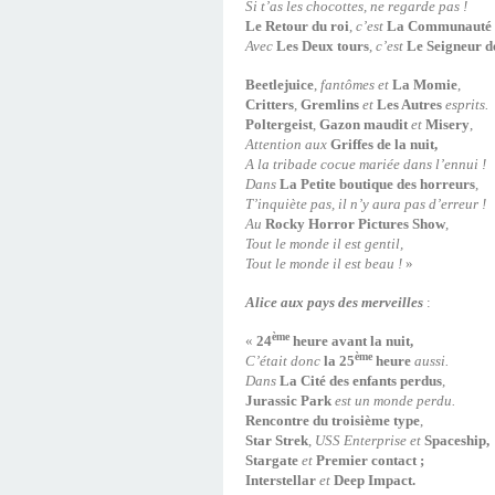
Si t’as les chocottes, ne regarde pas !
Le Retour du roi
,
c’est
La Communauté d
Avec
Les Deux tours
,
c’est
Le Seigneur d
Beetlejuice
,
fantômes et
L
a
Momie
,
Critters
,
Gremlins
et
Les Autres
esprits.
Poltergeist
,
Gazon maudit
et
Misery
,
Attention aux
Griffes de la nuit,
A la tribade cocue mariée dans l’ennui !
Dans
La Petite boutique des horreurs
,
T’inquiète pas, il n’y aura pas d’erreur !
Au
Rocky Horror Pictures Show
,
Tout le monde il est gentil,
Tout le monde il est beau !
»
Alice aux pays des merveilles
:
ème
«
24
heure avant la nuit,
ème
C’était donc
la 25
heure
aussi.
Dans
La Cité des enfants perdus
,
Jurassic Park
est un monde perdu.
Rencontre du troisième type
,
Star Strek
,
USS Enterprise et
Spaceship,
Stargate
et
Premier contact ;
Interstellar
et
Deep Impact.