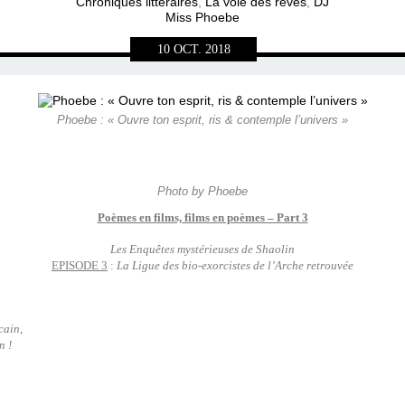
Chroniques littéraires
,
La voie des rêves
,
DJ
Miss Phoebe
10
OCT.
2018
Phoebe : « Ouvre ton esprit, ris & contemple l’univers »
Photo by Phoebe
Poèmes en films, films en poèmes – Part 3
Les Enquêtes mystérieuses de Shaolin
EPISODE 3
:
La Ligue des bio-exorcistes de l’Arche retrouvée
:
cain,
n !