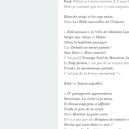
Paul
,
Elliott et l’extra-terrestre E.T. sont l
Mais je constate que tu n’y crois toujours
Blanche-neige et les sept nains
,
Dans
Les Mille merveilles de l’Univers
:
«
Delicatessen
et
le Vélo de Ghislain La
Soupe aux choux
et
Didier
,
Alien, le huitième passager.
Car
Demain ne meurt jamais
!
Star Wars
et
Mars attacks!
C’est pas
L’Etrange Noël de Monsieur Ja
Et
Pulp fiction
, c’est pas de la science-fic
Freaks, la monstrueuse parade,
C’est pas de la bonne marmelade !
»
Kika
en
Talons aiguilles
:
«
JF partagerait appartement,
Deuxième, La vérité si je mens,
Et (beaucoup) plus si affinité.
Truth, le prix de la vérité.
Mais
Derrière la porte verte
,
Il n’y a pas que des
Beignets de tomates v
Devine qui vient dîner ce soir ?