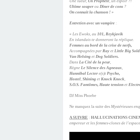
Une lueur,
Un Prophète
, un espoir ?!
Ultime souper
ou
Dîner de cons
?
On connait la chanson !
»
Entretien avec un vampire
:
«
Les Ewoks, au
101, Reykjavik
En islandais te donneront la réplique.
Femmes au bord de la crise de nerfs,
Accompagnées par
Ray
et
Little Big Sold
Van Helsing
et
Dog Soldiers.
Dans
La Cité de la peur
,
Règne
Le Silence des Agneaux
,
Hannibal Lecter
e(s)t
Psycho,
Hostel
,
Shining
et
Knock Knock
,
S.O.S. Fantômes, Haute tension
et
Electr
DJ Miss Phoebe
Ne manquez la suite des
Mystérieuses enq
A SUIVRE
:
HALLUCINATIONS CINE
empereur et les femmes-clones de l’espac