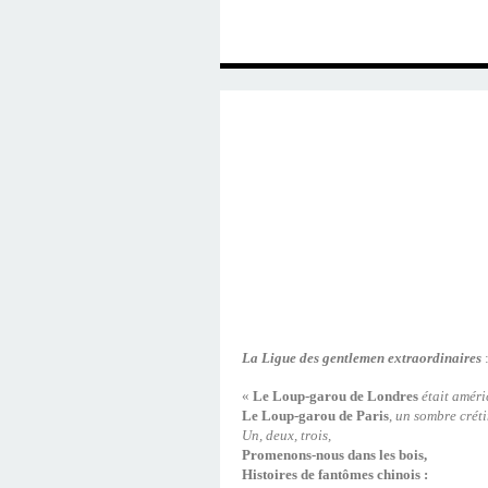
La Ligue des gentlemen extraordinaires
«
Le Loup-garou de Londres
était améri
Le Loup-garou de Paris
,
un sombre créti
Un, deux, trois,
Promenons-nous dans les bois,
Histoires de fantômes chinois :