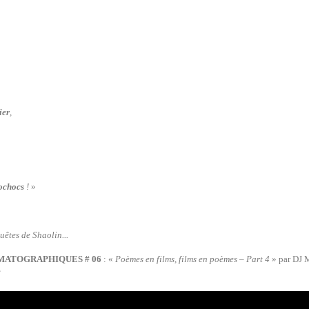
ier
,
ochocs
!
»
uêtes de Shaolin...
MATOGRAPHIQUES # 06
: «
Poèmes en films, films en poèmes – Part 4
» par DJ 
e