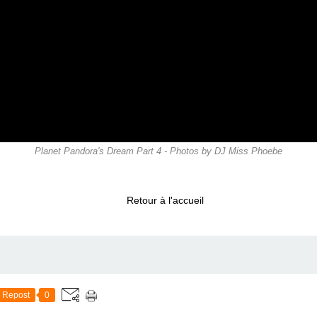
Planet Pandora's Dream Part 4 - Photos by DJ Miss Phoebe
Retour à l'accueil
Repost
0