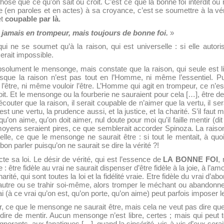
ose que ce qu’on sait ou croit. C’est ce que la bonne foi interdit ou r
dèle (en paroles et en actes) à sa croyance, c’est se soumettre à la v
et
coupable par là.
 jamais en trompeur, mais toujours de bonne foi.
»
ui ne se soumet qu’à la raison, qui est universelle : si elle autorisa
erait impossible.
absolument le mensonge, mais constate que la raison, qui seule est 
isque la raison n’est pas tout en l’Homme, ni même l’essentiel. 
 l’être, ni même vouloir l’être. L’Homme qui agit en trompeur, ce n’es
 Soit. Et le mensonge ou la fourberie ne sauraient pour cela […], être de
outer que la raison, il serait coupable de n’aimer que la vertu, il serai
est une vertu, la prudence aussi, et la justice, et la charité. S’il faut
u’on aime, qu’on doit aimer, nul doute pour moi qu’il faille mentir (dit 
yens seraient pires, ce que semblerait accorder Spinoza. La raiso
elle, ce que le mensonge ne saurait être : si tout le mentait, à qu
 bon parler puisqu’on ne saurait se dire la vérité ?!
te sa loi. Le désir de vérité, qui est l’essence de
LA
BONNE FOI
,
: être fidèle au vrai ne saurait dispenser d’être fidèle à la joie, à l
harité, qui sont toutes la loi et la fidélité vraie. Etre fidèle du vrai d’abo
r l’autre ou se trahir soi-même, alors tromper le méchant ou abandonne
rai (à ce vrai qu’on est, qu’on porte, qu’on aime) peut parfois imposer
ûr, ce que le mensonge ne saurait être, mais cela ne veut pas dire qu
terdire de mentir. Aucun mensonge n’est libre, certes ; mais qui peut