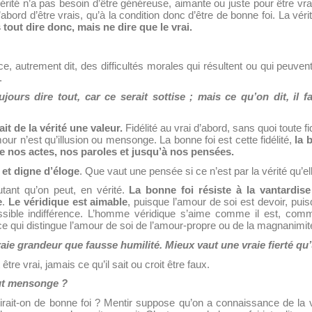
vérité n’a pas besoin d’être généreuse, aimante ou juste pour être vra
abord d’être vrais, qu’à la condition donc d’être de bonne foi. La vérit
tout dire donc, mais ne dire que le vrai.
, autrement dit, des difficultés morales qui résultent ou qui peuvent 
.
ujours dire tout, car ce serait sottise ; mais ce qu’on dit, il f
ait de la vérité une valeur.
Fidélité au vrai d’abord, sans quoi toute f
mour n’est qu’illusion ou mensonge. La bonne foi est cette fidélité,
la 
 nos actes, nos paroles et jusqu’à nos pensées.
 et digne d’éloge
. Que vaut une pensée si ce n’est par la vérité qu’e
utant qu’on peut, en vérité.
La bonne foi résiste à la
vantardis
e
.
Le véridique est aimable
, puisque l’amour de soi est devoir, puis
sible indifférence. L’homme véridique s’aime comme il est, comm
 ce qui distingue l’amour de soi de l’amour-propre ou de la magnanimité
aie grandeur que fausse humilité. Mieux vaut une vraie fierté qu
 être vrai, jamais ce qu’il sait ou croit être faux.
out mensonge ?
ait-on de bonne foi ? Mentir suppose qu’on a connaissance de la vér