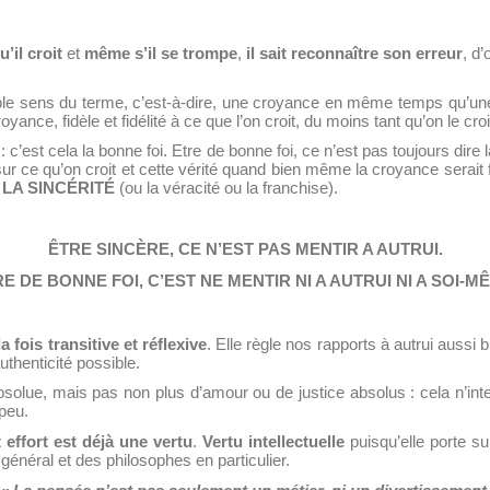
u’il croit
et
même s’il se trompe
,
il sait reconnaître son
erreur
, d
ble sens du terme, c’est-à-dire, une croyance en même temps qu’une f
ance, fidèle et fidélité à ce que l’on croit, du moins tant qu’on le croit
: c’est cela la bonne foi. Etre de bonne foi, ce n’est pas toujours dire 
sur ce qu’on croit et cette vérité quand bien même la croyance serait
e
LA SINCÉRITÉ
(ou la véracité ou la franchise).
ÊTRE SINCÈRE, CE N’EST PAS MENTIR A AUTRUI.
E DE BONNE FOI, C’EST NE MENTIR NI A AUTRUI NI A SOI-M
a fois transitive et réflexive
. Elle règle nos rapports à autrui aussi
thenticité possible.
solue, mais pas non plus d’amour ou de justice absolus : cela n’inter
peu.
t effort est déjà une vertu
.
Vertu intellectuelle
puisqu’elle porte sur
 général et des philosophes en particulier.