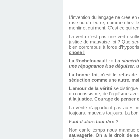
L’invention du langage ne crée en 
ruse ou du leurre, comme chez 
mentir et qui ment. C’est ce qui r
La vertu n’est pas une vertu suffi
justice de mauvaise foi ? Que ser
bien corrompus à force d’hypocri
chose !
La Rochefoucault
: «
La sincéri
une répugnance à se déguiser, u
La bonne foi, c’est le refus de 
séduction comme une autre, mais
L’amour de la vérité
se distingue 
du narcissisme, de l’égoïsme aveug
à
la justice
.
Courage de penser et 
La vérité n’appartient pas au « moi
toujours, mauvais toujours. La bonn
Faut-il alors tout dire ?
Non car le temps nous manque et la
sauvagerie
.
On a le
droit de se