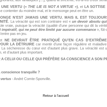
norants, aux fanatiques […], quand la sincérité, vis-à-vis d’eux serai
 UNE VERTU («
THE LIE IS NOT A VIRTUE
»)
, et
LA SOTTISE
s se contenter du moindre mal, et le mensonge peut en être un.
ONGE N’EST JAMAIS UNE VERTU
,
MAIS IL EST
TOUJOUR
NITÉ
. La véracité qui est son contraire est «
un devoir
absolu qui
le vraie, puisque la véracité (qualité d’une personne qui dit la vérit
 impératif, qui ne peut être limité par aucune convenance
», fût-
n’entre pas en jeu.
et
NE DEVRAIT ÊTRE PRATIQUÉ QU’EN CAS D’EXTRÊME
POUR LA DÉTRUIRE
car mentir d’une façon régulière et maladive 
e. La sécheresse du cœur est d’autant plus grave. La véracité est un
 et d’autant plus important.
A CELUI OU CELLE QUI PRÉFÈRE SA CONSCIENCE A SON P
a conscience tranquille ?
 vertus
- André Comte-Sponville.
Retour à l'accueil