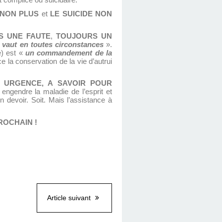
t complice ou suicidaire.
 NON PLUS
et
LE SUICIDE
NON
S UNE FAUTE
,
TOUJOURS UN
 vaut en toutes circonstances
».
é) est «
un commandement de la
ce la conservation de la vie d’autrui
URGENCE, A SAVOIR POUR
engendre la maladie de l’esprit et
 devoir. Soit. Mais l’assistance à
ROCHAIN !
Article suivant