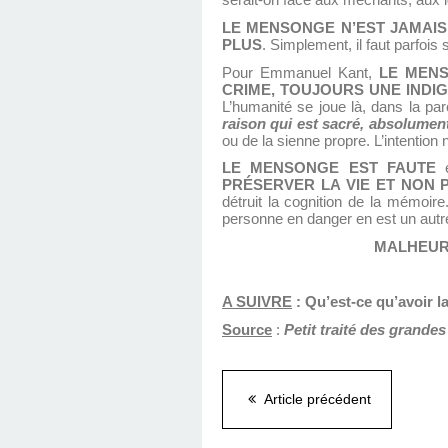
serait-on face aux méchants, aux ig
LE MENSONGE N’EST JAMAIS
PLUS
. Simplement, il faut parfoi
Pour Emmanuel Kant,
LE MENS
CRIME, TOUJOURS UNE INDIG
L’humanité se joue là, dans la paro
raison qui est sacré, absolument
ou de la sienne propre. L’intention 
LE MENSONGE EST FAUTE
PRÉSERVER LA VIE ET NON 
détruit la cognition de la mémoir
personne en danger en est un autre,
MALHEUR 
A SUIVRE
: Qu’est-ce qu’avoir l
Source
:
Petit traité des grandes
Article précédent