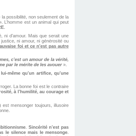
.
la possibilité, non seulement de la
. L’homme est un animal qui peut
RE
.
té, ni d’amour. Mais que serait une
ustice, ni amour, ni générosité ou
auvaise foi et ce n’est pas autre
es, c’est un amour de la vérité,
e par le mérite de les avouer
».
lui-même qu’un artifice, qu’une
roger. La bonne foi est le contraire
osité, à l’humilité, au courage et
o) est mensonger toujours, illusoire
onne.
ibitionnisme
.
Sincérité n’est pas
as le silence mais
le mensonge
.