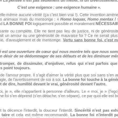
« La pensée n’est pas seulement un métier, ni un divertissement
C’est une exigence : une exigence humaine ».
elle-même aucune vérité (ça c’est bien vrai !). Cette invention amène 
les animaux mais du mensonge : «
Homo loquax, Homo mentax !
»
end
LA BONNE FOI
logiquement possible et moralement
NÉCESSAI
sante ou complète. Elle ne tient pas lieu de justice, ni de générosi
ait un amour ou une générosité de mauvaise foi ? Ce ne serait plus j
sie, d’aveuglement et de mensonge.
Vertu sans bonne foi, c’est m
té est une ouverture de cœur qui nous montre tels que nous somm
n désir de se dédommager de ses défauts et de les diminuer mêm
tromper, de dissimuler, d’enjoliver, refus qui n’est parfois que
 point toujours.
de l’amour propre. Il s’agit d’aimer la vérité plus que soi sans s’en ar
le, de l’avertissement de soi à soi.
La bonne foi touche à la génér
de dire, humilité devant le vrai, générosité devant l’autre.
, je », elle n’appartient à personne d’ailleurs. Le « moi, je » (l’eg
e foi s’en déprend (s’en détache, s’en sépare), ce par quoi elle est b
 décence l’interdit, la douceur l’interdit.
Sincérité n’est pas exh
 taire
et cela est même recommandé.
La bonne foi n’interdit p