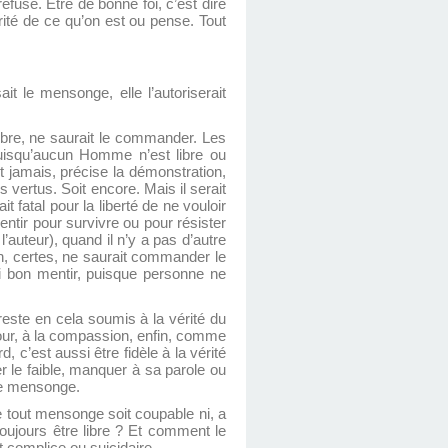
efuse. Etre de bonne foi, c’est dire
érité de ce qu’on est ou pense. Tout
it le mensonge, elle l’autoriserait
libre, ne saurait le commander. Les
Puisqu’aucun Homme n’est libre ou
t jamais, précise la démonstration,
s vertus. Soit encore. Mais il serait
t fatal pour la liberté de ne vouloir
 mentir pour survivre ou pour résister
l’auteur), quand il n’y a pas d’autre
n, certes, ne saurait commander le
oi bon mentir, puisque personne ne
 reste en cela soumis à la vérité du
’amour, à la compassion, enfin, comme
rd, c’est aussi être fidèle à la vérité
r le faible, manquer à sa parole ou
 le mensonge.
e tout mensonge soit coupable ni, a
 toujours être libre ? Et comment le