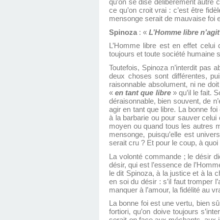
qu’on se dise délibérément autre ch
ce qu’on croit vrai : c’est être fi
mensonge serait de mauvaise foi 
Spinoza
: «
L’Homme libre n’agit
L’Homme libre est en effet celui q
toujours et toute société humaine s
Toutefois, Spinoza n’interdit pas 
deux choses sont différentes, pu
raisonnable absolument, ni ne doit
«
en tant que libre
» qu’il le fait.
déraisonnable, bien souvent, de n’éc
agir en tant que libre. La bonne foi 
à la barbarie ou pour sauver celui q
moyen ou quand tous les autres mo
mensonge, puisqu’elle est univers
serait cru ? Et pour le coup, à quoi
La volonté commande ; le désir dic
désir, qui est l’essence de l’Homme 
le dit Spinoza, à la justice et à la c
en soi du désir : s’il faut trompe
manquer à l’amour, la fidélité au v
La bonne foi est une vertu, bien s
fortiori, qu’on doive toujours s’in