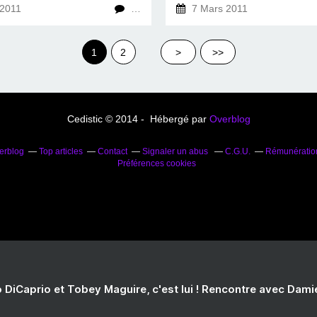
2011
…
7 Mars 2011
1
2
>
>>
Cedistic © 2014 - Hébergé par
Overblog
verblog
Top articles
Contact
Signaler un abus
C.G.U.
Rémunération 
Préférences cookies
 DiCaprio et Tobey Maguire, c'est lui ! Rencontre avec Dam