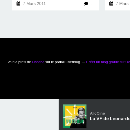
7 Mars 2011
…
7 Mars 
Voir le profil de
Phoebe
sur le portail Overblog
Créer un blog gratuit sur O
AlloCiné
La VF de Leonardo