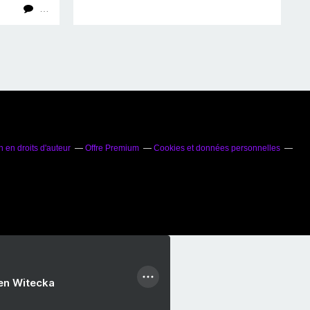
…
en droits d'auteur
Offre Premium
Cookies et données personnelles
ien Witecka