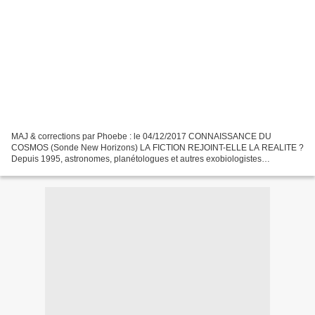
MAJ & corrections par Phoebe : le 04/12/2017 CONNAISSANCE DU
COSMOS (Sonde New Horizons) LA FICTION REJOINT-ELLE LA REALITE ?
Depuis 1995, astronomes, planétologues et autres exobiologistes
découvrent et étudient de plus en plus d’exoplanètes, astres...