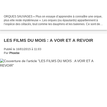
ORQUES SAUVAGES « Plus on essaye d’apprendre à connaître une orque,
plus elle reste mystérieuse ». Les orques (ou épaulards) appartiennent à
l’espèce des cétacés, tout comme les dauphins et les baleines. Ce sont des
odontocètes les plus gros de l’espèce...
LES FILMS DU MOIS : A VOIR ET A REVOIR
Publié le 16/01/2015 à 11:03
Par
Phoebe