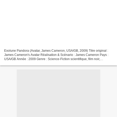
Exolune Pandora (Avatar, James Cameron, USA/GB, 2009) Titre original :
James Cameron's Avatar Réalisation & Scénario : James Cameron Pays :
USA/GB Année : 2009 Genre : Science-Fiction scientifique, film noir,
propagande, métaphysique, guerre, apocalyptique...