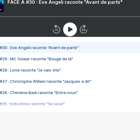
FACE A #30 : Eve Angeli raconte "Avant de partir"
#30 : Eve Angeli raconte "Avant de partir"
#29 : MC Solaar raconte "Bouge de là"
28 : Lorie raconte "Je vais vite"
#27 : Christophe Willem raconte "Jacques a dit"
#26 : Chimène Badi raconte "Entre nous"
#25 : Indochine raconte "3e sexe"
#24 : Zaho raconte "C'est chelou"
#23 : Patrick Bruel raconte "Au café des délices"
#22 : Kyo raconte "Le chemin"