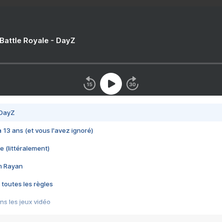
 Battle Royale - DayZ
 DayZ
 a 13 ans (et vous l'avez ignoré)
e (littéralement)
im Rayan
 toutes les règles
s les jeux vidéo
us choquant de Rockstar ? - Le scandale BULLY