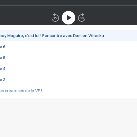
bey Maguire, c'est lui ! Rencontre avec Damien Witecka
e 6
e 5
e 4
e 3
s créatrices de la VF !
e 2
e 1
e Mektoub My Love arrive enfin ! Rencontre avec Shaïn Boumedine et Sal
i : après Toni en famille