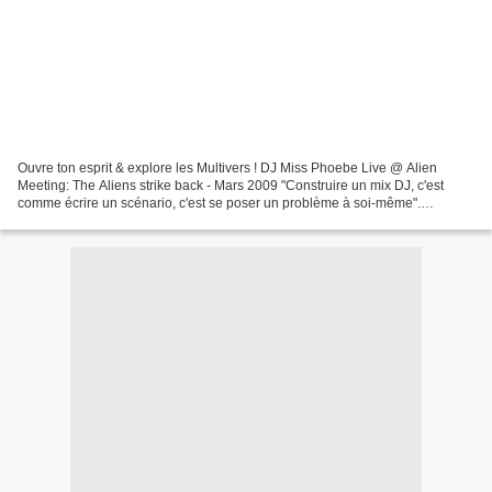
Ouvre ton esprit & explore les Multivers ! DJ Miss Phoebe Live @ Alien
Meeting: The Aliens strike back - Mars 2009 "Construire un mix DJ, c'est
comme écrire un scénario, c'est se poser un problème à soi-même".
Originaire du sud de la France et amatrice...